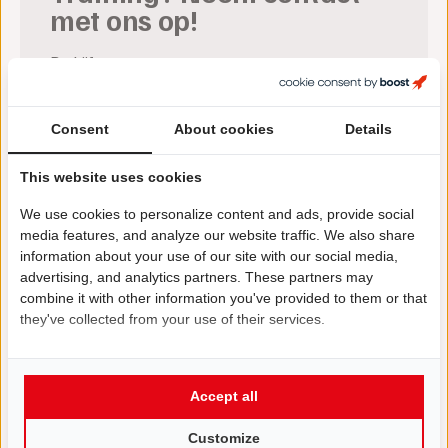
met ons op!
Bedrijfsnaam
Consent
About cookies
Details
Voornaam
(Vereist)
This website uses cookies
Achternaam
(Vereist)
We use cookies to personalize content and ads, provide social
media features, and analyze our website traffic. We also share
information about your use of our site with our social media,
Email
(Vereist)
advertising, and analytics partners. These partners may
combine it with other information you've provided to them or that
they've collected from your use of their services.
Telefoon
(Vereist)
Accept all
Bericht
Customize