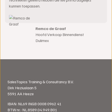
technieken geleerd hebben die we prima dagelijks
kunnen toepassen.
Remco de Graaf
Hoofd Verkoop Binnendienst
Dulimex
SalesTopics Training & Consultancy B.V.
Dirk Heziuslaan 5
5591 AA Heeze
IBAN: NL69 INGB 0008 0962 41
BTW nr.: NL.8589.04.949.B01