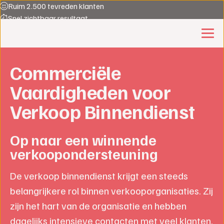
Ruim 2.500 tevreden klanten
Snel zichtbaar resultaat
Al 30 jaar Experts in commerciële groei
Sales opleider 2025
Gemiddelde waardering 8.7
Commerciële
Vaardigheden voor
Verkoop Binnendienst
Op naar een winnende
verkoopondersteuning
De verkoop binnendienst krijgt een steeds
belangrijkere rol binnen verkooporganisaties. Zij
zijn het hart van de organisatie en hebben
dagelijks intensieve contacten met veel klanten.